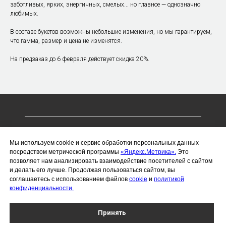
заботливых, ярких, энергичных, смелых... но главное — однозначно
любимых.
В составе букетов возможны небольшие изменения, но мы гарантируем,
что гамма, размер и цена не изменятся.
На предзаказ до 6 февраля действует скидка 20%.
ИП Чухлебов Сергей Алексеевич
Мы используем cookie и сервис обработки персональных данных
ИНН 366221076703
посредством метрической программы
«Яндекс.Метрика».
Это
позволяет нам анализировать взаимодействие посетителей с сайтом
ОГРНИП 323366800014019
и делать его лучше. Продолжая пользоваться сайтом, вы
Политика конфиденциальности
соглашаетесь с использованием файлов
cookie
и
политикой
конфиденциальности.
Воронеж, проспект Революции, 26/28
Работаем каждый день с 8:00 до 22:00
Принять
Доставляем цветы круглосуточно