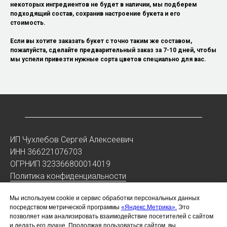
некоторых ингредиентов не будет в наличии, мы подберем
подходящий состав, сохранив настроение букета и его
стоимость.
Если вы хотите заказать букет с точно таким же составом,
пожалуйста, сделайте предварительный заказ за 7-10 дней, чтобы
мы успели привезти нужные сорта цветов специально для вас.
ИП Чухлебов Сергей Алексеевич
ИНН 366221076703
ОГРНИП 323366800014019
Политика конфиденциальности
Мы используем cookie и сервис обработки персональных данных
Воронеж, проспект Революции, 26/28
посредством метрической программы
«Яндекс.Метрика».
Это
Работаем каждый день с 8:00 до 22:00
позволяет нам анализировать взаимодействие посетителей с сайтом
Доставляем цветы круглосуточно
и делать его лучше. Продолжая пользоваться сайтом, вы