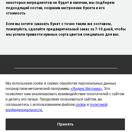
некоторых ингредиентов не будет в наличии, мы подберем
подходящий состав, сохранив настроение букета и его
стоимость.
Если вы хотите заказать букет с точно таким же составом,
пожалуйста, сделайте предварительный заказ за 7-10 дней, чтобы
мы успели привезти нужные сорта цветов специально для вас.
ИП Чухлебов Сергей Алексеевич
Мы используем cookie и сервис обработки персональных данных
ИНН 366221076703
посредством метрической программы
«Яндекс.Метрика».
Это
позволяет нам анализировать взаимодействие посетителей с сайтом
ОГРНИП 323366800014019
и делать его лучше. Продолжая пользоваться сайтом, вы
Политика конфиденциальности
соглашаетесь с использованием файлов
cookie
и
политикой
конфиденциальности.
Воронеж, проспект Революции, 26/28
Работаем каждый день с 8:00 до 22:00
Принять
Доставляем цветы круглосуточно