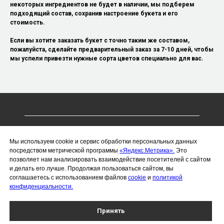
некоторых ингредиентов не будет в наличии, мы подберем
подходящий состав, сохранив настроение букета и его
стоимость.
Если вы хотите заказать букет с точно таким же составом,
пожалуйста, сделайте предварительный заказ за 7-10 дней, чтобы
мы успели привезти нужные сорта цветов специально для вас.
ИП Чухлебов Сергей Алексеевич
Мы используем cookie и сервис обработки персональных данных
ИНН 366221076703
посредством метрической программы
«Яндекс.Метрика».
Это
позволяет нам анализировать взаимодействие посетителей с сайтом
ОГРНИП 323366800014019
и делать его лучше. Продолжая пользоваться сайтом, вы
Политика конфиденциальности
соглашаетесь с использованием файлов
cookie
и
политикой
конфиденциальности.
Воронеж, проспект Революции, 26/28
Работаем каждый день с 8:00 до 22:00
Принять
Доставляем цветы круглосуточно