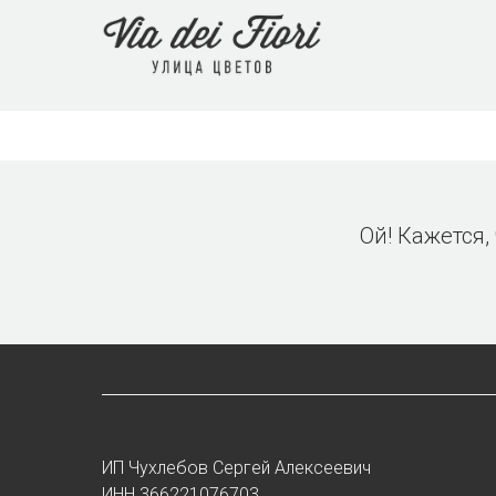
Ой! Кажется,
ИП Чухлебов Сергей Алексеевич
ИНН 366221076703