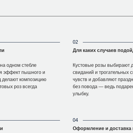
02
ли
Для каких случаев подо
на одном стебле
Кустовые розы выбирают д
ая эффект пышного и
свиданий и трогательных 
ид делают композицию
чувств и добавляют праздн
товых роз всегда
без повода — ведь подаре
улыбку.
04
ми
Оформление и доставка 