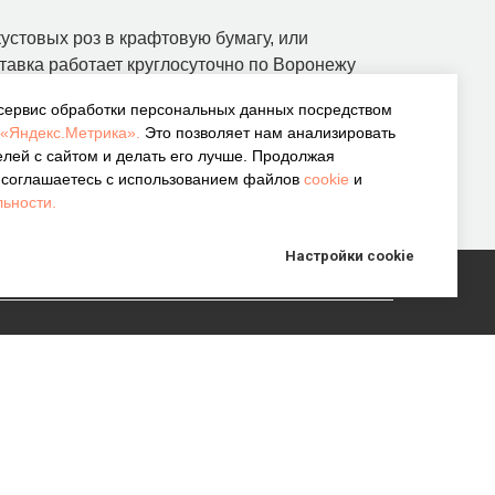
устовых роз в крафтовую бумагу, или
тавка работает круглосуточно по Воронежу
инимаем ежедневно с 8:00 до 22:00. Ваш
 сервис обработки персональных данных посредством
гда приезжает вовремя и в идеальном виде.
«Яндекс.Метрика».
Это позволяет нам анализировать
лей с сайтом и делать его лучше. Продолжая
аты и доставке можно узнать на странице
ы соглашаетесь с использованием файлов
cookie
и
ьности.
Наши контакты
Настройки сookie