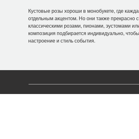
Кустовые розы хороши в монобукете, где кажда
отдельным акцентом. Но они также прекрасно с
классическими розами, пионами, эустомами ил
композиция подбирается индивидуально, чтобы
настроение и стиль события.
ИП Чухлебов Сергей Алексеевич
ИНН 366221076703
ОГРНИП 323366800014019
Политика конфиденциальности
Воронеж, проспект Революции, 26/28