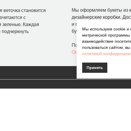
Мы оформляем букеты из к
я веточка становится
дизайнерские коробки. Дос
очетаются с
и пригородам, а заказы пр
и зеленью. Каждая
Мы используем cookie и
букет из кустовых роз все
 подчеркнуть
метрической программы
взаимодействие посетите
Подробнее о способах опл
пользоваться сайтом, в
Оплата и доставка
политикой конфиденциал
Принять