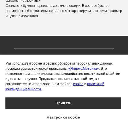
однозначно любимых
Стоимость букетов подписана до вычета скидки. В составе букетов
возможны небольшие изменения, но мы гарантируем, что гамма, размер
и цена не изменятся.
ИП Чухлебов Сергей Алексеевич
Мы используем cookie и сервис обработки персональных данных
ИНН 366221076703
посредством метрической программы
«Яндекс.Метрика».
Это
позволяет нам анализировать взаимодействие посетителей с сайтом
ОГРНИП 323366800014019
и делать его лучше. Продолжая пользоваться сайтом, вы
Политика конфиденциальности
соглашаетесь с использованием файлов
cookie
и
политикой
конфиденциальности.
Воронеж, проспект Революции, 26/28
Работаем каждый день с 8:00 до 22:00
Принять
Доставляем цветы круглосуточно
+7 (910) 732-22-68 | i@viadeifiori.ru
Наши контакты
Настройки сookie