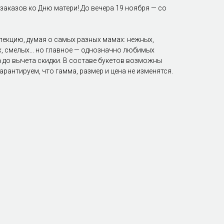
заказов ко Дню матери! До вечера 19 ноября — со
екцию, думая о самых разных мамах: нежных,
х, смелых... но главное — однозначно любимых
 до вычета скидки. В составе букетов возможны
арантируем, что гамма, размер и цена не изменятся.