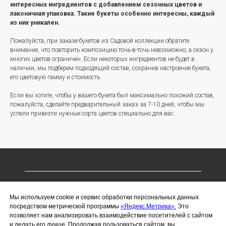
интересных ингредиентов с добавлением сезонных цветов и
лаконичная упаковка. Такие букеты особенно интересны, каждый
из них уникален.
Пожалуйста, при заказе букетов из Садовой коллекции обратите
внимание, что повторить композицию точь-в-точь невозможно, а сезон у
многих цветов ограничен. Если некоторых ингредиентов не будет в
наличии, мы подберем подходящий состав, сохранив настроение букета,
его цветовую гамму и стоимость.
Если вы хотите, чтобы у вашего букета был максимально похожий состав,
пожалуйста, сделайте предварительный заказ за 7-10 дней, чтобы мы
успели привезти нужные сорта цветов специально для вас.
ИП Чухлебов Сергей Алексеевич
Мы используем cookie и сервис обработки персональных данных
ИНН 366221076703
посредством метрической программы
«Яндекс.Метрика».
Это
позволяет нам анализировать взаимодействие посетителей с сайтом
ОГРНИП 323366800014019
и делать его лучше. Продолжая пользоваться сайтом, вы