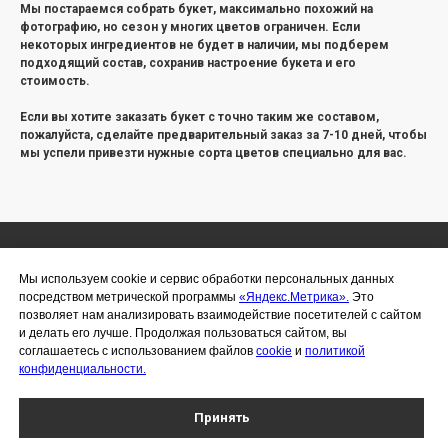
Мы постараемся собрать букет, максимально похожий на
фотографию, но сезон у многих цветов ограничен. Если
некоторых ингредиентов не будет в наличии, мы подберем
подходящий состав, сохранив настроение букета и его
стоимость.
Если вы хотите заказать букет с точно таким же составом,
пожалуйста, сделайте предварительный заказ за 7-10 дней, чтобы
мы успели привезти нужные сорта цветов специально для вас.
Мы используем cookie и сервис обработки персональных данных
посредством метрической программы
«Яндекс.Метрика».
Это
ИП Чухлебов Сергей Алексеевич
позволяет нам анализировать взаимодействие посетителей с сайтом
ИНН 366221076703
и делать его лучше. Продолжая пользоваться сайтом, вы
соглашаетесь с использованием файлов
cookie
и
политикой
ОГРНИП 323366800014019
конфиденциальности.
Политика конфиденциальности
Принять
Воронеж, проспект Революции, 26/28