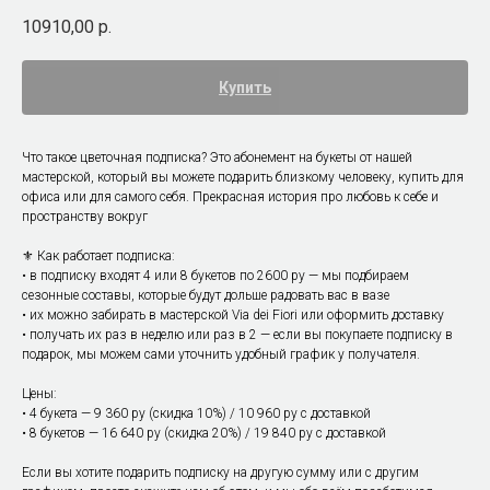
10910,00
р.
Купить
Что такое цветочная подписка? Это абонемент на букеты от нашей
мастерской, который вы можете подарить близкому человеку, купить для
офиса или для самого себя. Прекрасная история про любовь к себе и
пространству вокруг
⚜️ Как работает подписка:
• в подписку входят 4 или 8 букетов по 2600 ру — мы подбираем
сезонные составы, которые будут дольше радовать вас в вазе
• их можно забирать в мастерской Via dei Fiori или оформить доставку
• получать их раз в неделю или раз в 2 — если вы покупаете подписку в
подарок, мы можем сами уточнить удобный график у получателя.
Цены:
• 4 букета — 9 360 ру (скидка 10%) / 10 960 ру с доставкой
• 8 букетов — 16 640 ру (скидка 20%) / 19 840 ру с доставкой
Если вы хотите подарить подписку на другую сумму или с другим