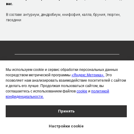
вас.
В составе: антуриум, дендробиум, книфофия, калла, бруния, георгин,
гвоздики
ИП Чухлебов Сергей Алексеевич
Мы используем cookie и сервис обработки персональных данных
ИНН 366221076703
посредством метрической программы
«Яндекс.Метрика».
Это
позволяет нам анализировать взаимодействие посетителей с сайтом
ОГРНИП 323366800014019
и делать его лучше. Продолжая пользоваться сайтом, вы
Политика конфиденциальности
соглашаетесь с использованием файлов
cookie
и
политикой
конфиденциальности.
Воронеж, проспект Революции, 26/28
Работаем каждый день с 8:00 до 22:00
Принять
Доставляем цветы круглосуточно
+7 (910) 732-22-68 | i@viadeifiori.ru
Наши контакты
Настройки сookie